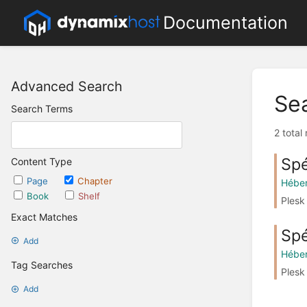
Documentation
Advanced Search
Se
Search Terms
2 total
Spé
Content Type
Page
Chapter
Hébe
Book
Shelf
Plesk
Exact Matches
Spé
Add
Hébe
Tag Searches
Plesk
Add