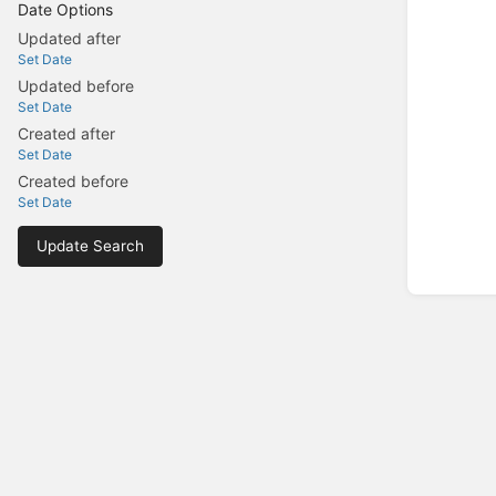
Date Options
Updated after
Set Date
Updated before
Set Date
Created after
Set Date
Created before
Set Date
Update Search