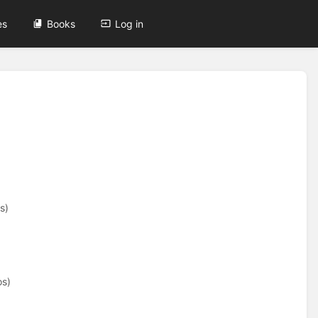
es
Books
Log in
s)
os)