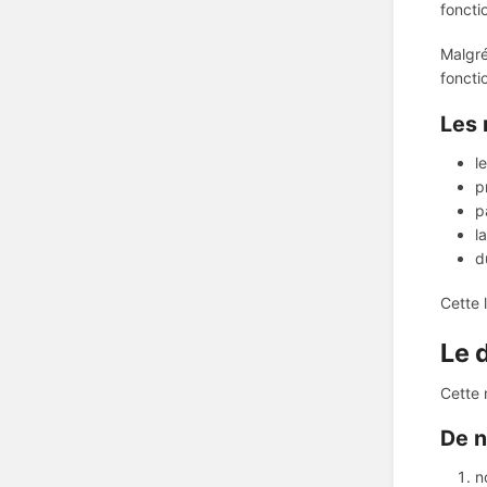
foncti
Malgré
foncti
Les 
l
p
p
l
d
Cette 
Le 
Cette 
De n
n