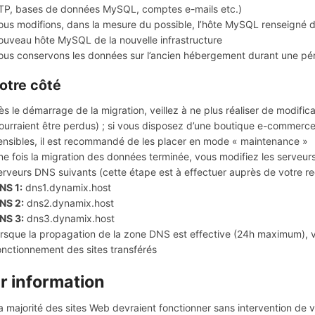
TP, bases de données MySQL, comptes e-mails etc.)
ous modifions, dans la mesure du possible, l’hôte MySQL renseigné da
ouveau hôte MySQL de la nouvelle infrastructure
ous conservons les données sur l’ancien hébergement durant une pér
otre côté
ès le démarrage de la migration, veillez à ne plus réaliser de modific
ourraient être perdus) ; si vous disposez d’une boutique e-commerce
ensibles, il est recommandé de les placer en mode « maintenance »
ne fois la migration des données terminée, vous modifiez les serve
erveurs DNS suivants (cette étape est à effectuer auprès de votre reg
NS 1:
dns1.dynamix.host
NS 2:
dns2.dynamix.host
NS 3:
dns3.dynamix.host
orsque la propagation de la zone DNS est effective (24h maximum), v
onctionnement des sites transférés
r information
a majorité des sites Web devraient fonctionner sans intervention de 