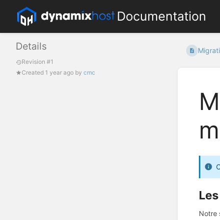
Documentation
Details
Migrat
Revision #1
Created
1 year ago
by
cmc
M
m
C
Les
Notre 