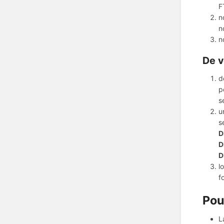
F
n
n
n
De v
d
p
s
u
s
D
D
D
l
f
Pou
L